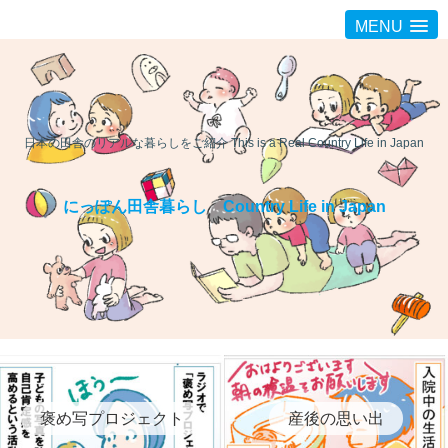
MENU
日本の田舎のリアルな暮らしをご紹介 This is a Real Country Life in Japan
にっぽん田舎暮らし Country Life in Japan
褒め写プロジェクト
産後の思い出