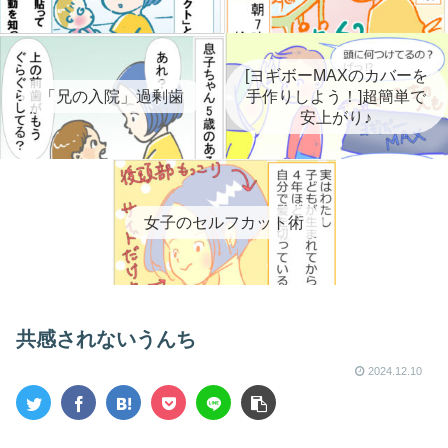
[ヨギボーMAXのカバーを
「兄の入院」過剰歯
手作りしよう！]超簡単で
安上がり♪
女子のセルフカット術
共感されないうんち
2024.12.10