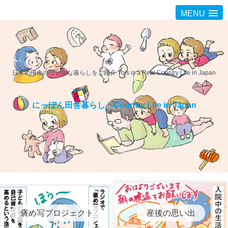
MENU
日本の田舎のリアルな暮らしをご紹介 This is a Real Country Life in Japan
にっぽん田舎暮らし Country Life in Japan
褒め写プロジェクト
産後の思い出