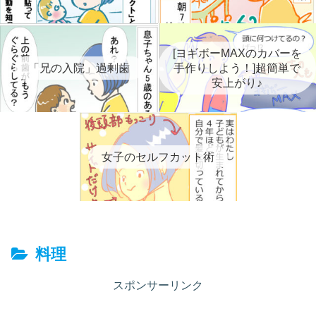
[ヨギボーMAXのカバーを
「兄の入院」過剰歯
手作りしよう！]超簡単で
安上がり♪
女子のセルフカット術
料理
スポンサーリンク