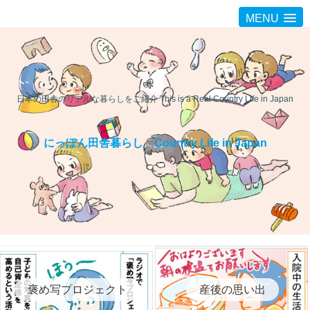
MENU
日本の田舎のリアルな暮らしをご紹介 This is a Real Country Life in Japan
にっぽん田舎暮らし Country Life in Japan
褒め写プロジェクト
産後の思い出