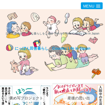
MENU
日本の田舎のリアルな暮らしをご紹介 This is a Real Country Life in Japan
にっぽん田舎暮らし Country Life in Japan
褒め写プロジェクト
産後の思い出