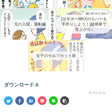
[ヨギボーMAXのカバーを
「兄の入院」過剰歯
手作りしよう！]超簡単で
安上がり♪
女子のセルフカット術
ダウンロード-5
2022.05.16