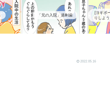
[ヨギボ
出
「兄の入院」過剰歯
りしよう
2022.05.16