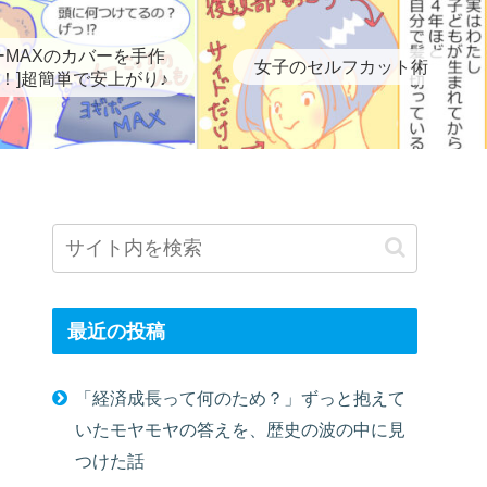
ーMAXのカバーを手作
女子のセルフカット術
！]超簡単で安上がり♪
最近の投稿
「経済成長って何のため？」ずっと抱えて
いたモヤモヤの答えを、歴史の波の中に見
つけた話