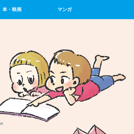
本・映画
マンガ
an