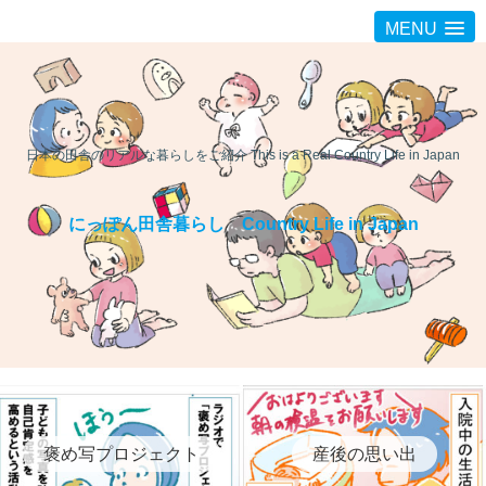
MENU
日本の田舎のリアルな暮らしをご紹介 This is a Real Country Life in Japan
にっぽん田舎暮らし Country Life in Japan
褒め写プロジェクト
産後の思い出