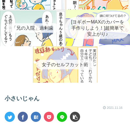
[ヨギボーMAXのカバーを
「兄の入院」過剰歯
手作りしよう！]超簡単で
安上がり♪
女子のセルフカット術
小さいじゃん
2021.11.16