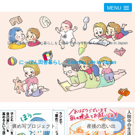
MENU
日本の田舎のリアルな暮らしをご紹介 This is a Real Country Life in Japan
にっぽん田舎暮らし Country Life in Japan
褒め写プロジェクト
産後の思い出