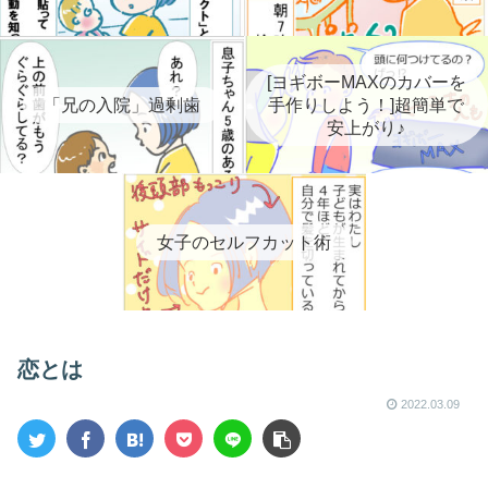
[ヨギボーMAXのカバーを
「兄の入院」過剰歯
手作りしよう！]超簡単で
安上がり♪
女子のセルフカット術
恋とは
2022.03.09