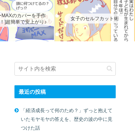
ーMAXのカバーを手作
女子のセルフカット術
！]超簡単で安上がり♪
最近の投稿
「経済成長って何のため？」ずっと抱えて
いたモヤモヤの答えを、歴史の波の中に見
つけた話