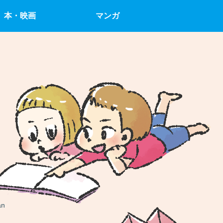
本・映画
マンガ
an