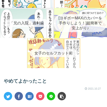
[ヨギボーMAXのカバーを
「兄の入院」過剰歯
手作りしよう！]超簡単で
安上がり♪
女子のセルフカット術
やめてよかったこと
2021.10.27