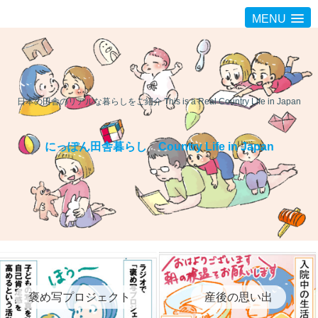
MENU
日本の田舎のリアルな暮らしをご紹介 This is a Real Country Life in Japan
にっぽん田舎暮らし Country Life in Japan
褒め写プロジェクト
産後の思い出