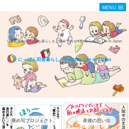
MENU
日本の田舎のリアルな暮らしをご紹介 This is a Real Country Life in Japan
にっぽん田舎暮らし Country Life in Japan
褒め写プロジェクト
産後の思い出