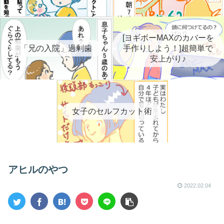
[ヨギボーMAXのカバーを
「兄の入院」過剰歯
手作りしよう！]超簡単で
安上がり♪
女子のセルフカット術
アヒルのやつ
2022.02.04