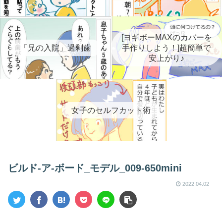
[ヨギボーMAXのカバーを
「兄の入院」過剰歯
手作りしよう！]超簡単で
安上がり♪
女子のセルフカット術
ビルド-ア-ボード_モデル_009-650mini
2022.04.02