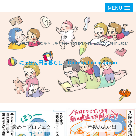
MENU
日本の田舎のリアルな暮らしをご紹介 This is a Real Country Life in Japan
にっぽん田舎暮らし Country Life in Japan
褒め写プロジェクト
産後の思い出