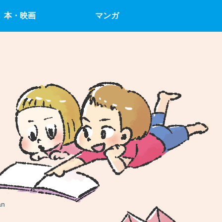
本・映画
マンガ
an