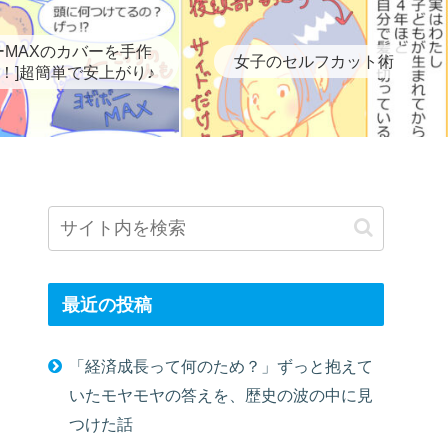
ーMAXのカバーを手作
女子のセルフカット術
！]超簡単で安上がり♪
最近の投稿
「経済成長って何のため？」ずっと抱えて
いたモヤモヤの答えを、歴史の波の中に見
つけた話