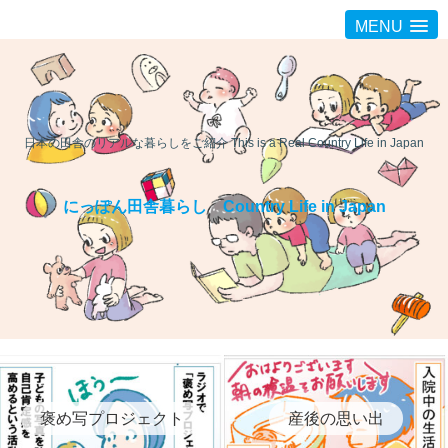
MENU
日本の田舎のリアルな暮らしをご紹介 This is a Real Country Life in Japan
にっぽん田舎暮らし Country Life in Japan
褒め写プロジェクト
産後の思い出