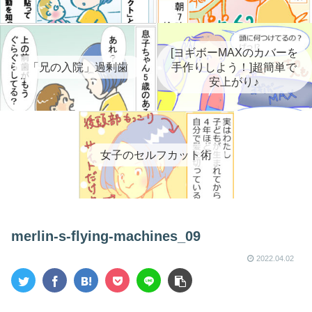
[ヨギボーMAXのカバーを
「兄の入院」過剰歯
手作りしよう！]超簡単で
安上がり♪
女子のセルフカット術
merlin-s-flying-machines_09
2022.04.02