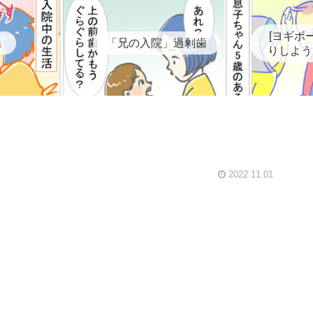
[ヨギボ
出
「兄の入院」過剰歯
りしよう
2022.11.01