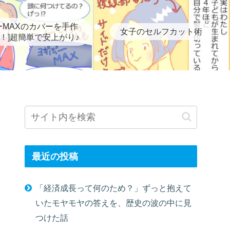
ーMAXのカバーを手作
女子のセルフカット術
！]超簡単で安上がり♪
最近の投稿
「経済成長って何のため？」ずっと抱えて
いたモヤモヤの答えを、歴史の波の中に見
つけた話