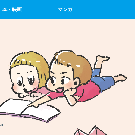
本・映画
マンガ
an