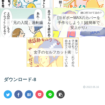
[ヨギボーMAXのカバーを
「兄の入院」過剰歯
手作りしよう！]超簡単で
安上がり♪
女子のセルフカット術
ダウンロード-8
2022.05.16