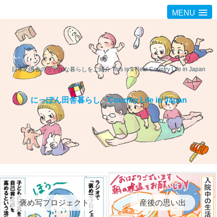
MENU
日本の田舎のリアルな暮らしをご紹介 This is a Real Country Life in Japan
にっぽん田舎暮らし Country Life in Japan
褒め写プロジェクト
産後の思い出