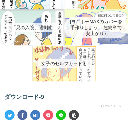
[ヨギボーMAXのカバーを
「兄の入院」過剰歯
手作りしよう！]超簡単で
安上がり♪
女子のセルフカット術
ダウンロード-9
2022.05.16