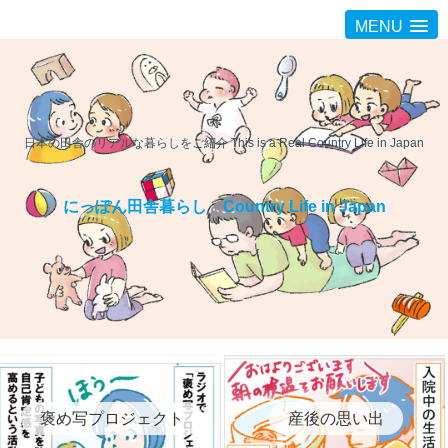
MENU
日本の田舎のリアルな暮らしをご紹介 This is a Real Country Life in Japan
にっぽん田舎暮らし Country Life in Japan
褒め写プロジェクト
産後の思い出