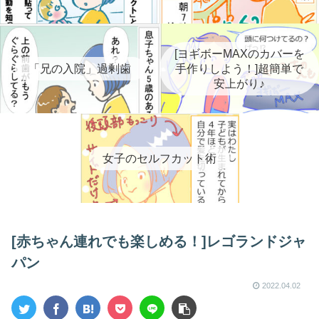
[ヨギボーMAXのカバーを
「兄の入院」過剰歯
手作りしよう！]超簡単で
安上がり♪
女子のセルフカット術
[赤ちゃん連れでも楽しめる！]レゴランドジャ
パン
2022.04.02