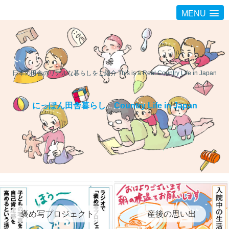
MENU
日本の田舎のリアルな暮らしをご紹介 This is a Real Country Life in Japan
にっぽん田舎暮らし Country Life in Japan
褒め写プロジェクト
産後の思い出