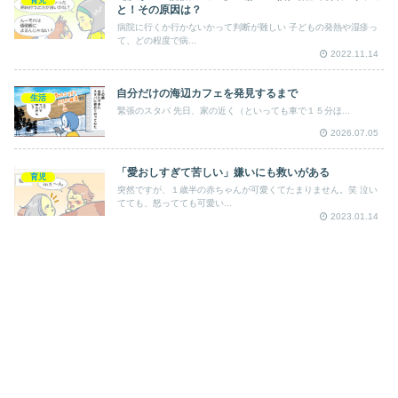
育児
と！その原因は？
病院に行くか行かないかって判断が難しい 子どもの発熱や湿疹っ
て、どの程度で病...
2022.11.14
自分だけの海辺カフェを発見するまで
生活
緊張のスタバ 先日、家の近く（といっても車で１５分ほ...
2026.07.05
「愛おしすぎて苦しい」嫌いにも救いがある
育児
突然ですが、１歳半の赤ちゃんが可愛くてたまりません。笑 泣い
てても、怒ってても可愛い...
2023.01.14