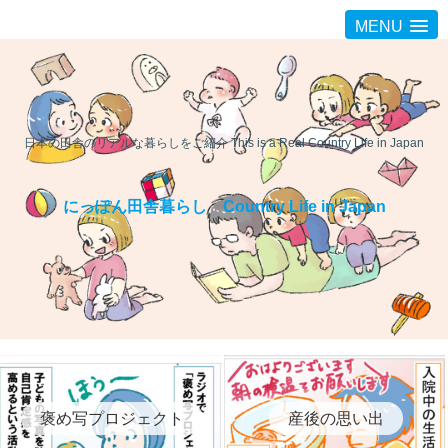
MENU
日本の田舎のリアルな暮らしをご紹介 This is a Real Country Life in Japan
にっぽん田舎暮らし Country Life in Japan
褒め写プロジェクト
産後の思い出