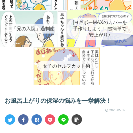
[ヨギボーMAXのカバーを
「兄の入院」過剰歯
手作りしよう！]超簡単で
安上がり♪
女子のセルフカット術
お風呂上がりの保湿の悩みを一挙解決！
2025.05.02