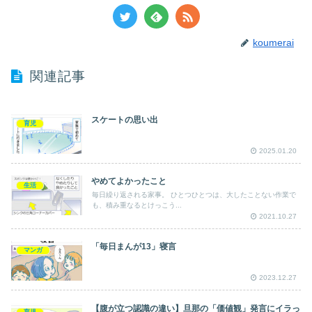
koumerai
関連記事
スケートの思い出
育児
2025.01.20
やめてよかったこと
生活
毎日繰り返される家事。 ひとつひとつは、大したことない作業で
も、積み重なるとけっこう...
2021.10.27
「毎日まんが13」寝言
マンガ
2023.12.27
【腹が立つ認識の違い】旦那の「価値観」発言にイラっ