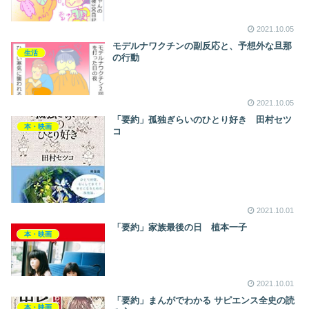
2021.10.05
モデルナワクチンの副反応と、予想外な旦那
生活
の行動
2021.10.05
「要約」孤独ぎらいのひとり好き 田村セツ
本・映画
コ
2021.10.01
「要約」家族最後の日 植本一子
本・映画
2021.10.01
「要約」まんがでわかる サピエンス全史の読
本・映画