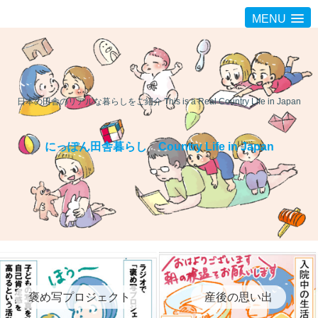
MENU
日本の田舎のリアルな暮らしをご紹介 This is a Real Country Life in Japan
にっぽん田舎暮らし Country Life in Japan
褒め写プロジェクト
産後の思い出